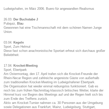
Ludwigshafen, im März 2006. Buero für angewandten Realismus
26.03.
Der Buchstabe J
Pubquiz,
Blau
Gewonnen hat eine Tischmannschaft mit dem schönen Namen Junge
Union.
03.04.
Kegeln
Sport, Zum Helmut
Diese fast schon anachronistische Sportart erfreut sich durchaus großer
Beliebtheit.
17.04.
Krocket-Meeting
Sport, Ebertpark
Am Ostermontag, den 17. April trafen sich die Krocket-Freunde der
Rhein-Necar Region und zahlreiche angereiste Gäste von außerhalb
zum traditionellen Krocket-Meeting im Ludwigshafener Ebertpark.
Die Organisation hat wieder einmal reibungslos funktioniert. Gab es
noch bis zum frühen Nachmittag klassisch britisches Wetter, klarte der
Himmel kurz vor Beginn des Meetings auf und der Regen hielt sich bis
zum Ende des Treffens zurück.
Aktiv am Krocket-Turnier nahmen ca. 30 Personen aus der Umgebung
sowie Delegationen aus Frankfurt, Mainz, Ludwigsburg, Stuttgart,