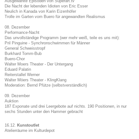
Ausgewählte Episoden von Superart.tv
Die Nacht der lebenden Idioten von Eric Esser
Neulich in Kanada von Karin Eizenhöfer
Trolle im Garten vom Buero für angewandten Realismus
08. Dezember
Performance-Nacht
Das unvollständige Programm (wer mehr weiß, teile es uns mit):
Pril Pinguine - Synchronschwimmen für Männer
General Schweisstropf
Burkhard Tomm-Bub
Buero-Chor
Walter Moers Theater - Der Untergang
Eduard Palatin
Reiterstallel Werner
Walter Möers Theater - KlingKlang
Moderation: Bernd Pfütze (selbstverständlich)
09. Dezember
Auktion
187 Exponate und drei Leergebote auf nichts. 190 Positionen, in nur
sechs Stunden unter den Hammer gebracht
16.12.
Kunstoutlet
Atelierräume im Kulturdepot