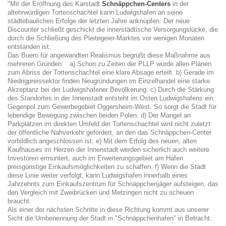
"Mit der Eröffnung des Karstadt
Schnäppchen-Centers
in der
altehrwürdigen Tortenschachtel kann Ludwigshafen an seine
städtebaulichen Erfolge der letzten Jahre anknüpfen. Der neue
Discounter schließt geschickt die innerstädtische Versorgungslücke, die
durch die Schließung des Pleitegeier-Marktes vor wenigen Monaten
entstanden ist.
Das Buero für angewandten Realismus begrüßt diese Maßnahme aus
mehreren Gründen: a) Schon zu Zeiten der PLLP wurde allen Plänen
zum Abriss der Tortenschachtel eine klare Absage erteilt. b) Gerade im
Niedrigpreissektor finden Neugründungen im Einzelhandel eine starke
Akzeptanz bei der Ludwigshafener Bevölkerung. c) Durch die Stärkung
des Standortes in der Innenstadt entsteht im Osten Ludwigshafens ein
Gegenpol zum Gewerbegebiet Oggersheim-West. So sorgt die Stadt für
lebendige Bewegung zwischen beiden Polen. d) Der Mangel an
Parkplätzen im direkten Umfeld der Tortenschachtel wird nicht zuletzt
der öffentliche Nahverkehr gefördert, an den das Schnäppchen-Center
vorbildlich angeschlossen ist. e) Mit dem Erfolg des neuen, alten
Kaufhauses im Herzen der Innenstadt werden sicherlich auch weitere
Investoren ermuntert, auch im Erweiterungsgebiet am Hafen
preisgünstige Einkaufsmöglichkeiten zu schaffen. f) Wenn die Stadt
diese Linie weiter verfolgt, kann Ludwigshafen innerhalb eines
Jahrzehnts zum Einkaufszentrum für Schnäppchenjäger aufsteigen, das
den Vergleich mit Zweibrücken und Metzingen nicht zu scheuen
braucht.
Als einer der nächsten Schritte in diese Richtung kommt aus unserer
Sicht die Umbenennung der Stadt in "Schnäppchenhafen" in Betracht.