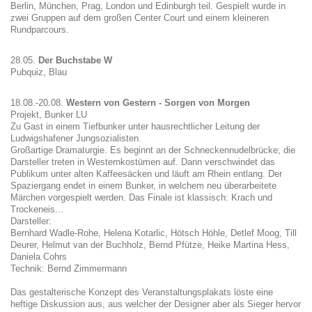
Berlin, München, Prag, London und Edinburgh teil. Gespielt wurde in
zwei Gruppen auf dem großen Center Court und einem kleineren
Rundparcours.
28.05.
Der Buchstabe W
Pubquiz, Blau
18.08.-20.08.
Western von Gestern - Sorgen von Morgen
Projekt, Bunker LU
Zu Gast in einem Tiefbunker unter hausrechtlicher Leitung der
Ludwigshafener Jungsozialisten.
Großartige Dramaturgie. Es beginnt an der Schneckennudelbrücke; die
Darsteller treten in Westernkostümen auf. Dann verschwindet das
Publikum unter alten Kaffeesäcken und läuft am Rhein entlang. Der
Spaziergang endet in einem Bunker, in welchem neu überarbeitete
Märchen vorgespielt werden. Das Finale ist klassisch: Krach und
Trockeneis...
Darsteller:
Bernhard Wadle-Rohe, Helena Kotarlic, Hötsch Höhle, Detlef Moog, Till
Deurer, Helmut van der Buchholz, Bernd Pfütze, Heike Martina Hess,
Daniela Cohrs
Technik: Bernd Zimmermann
Das gestalterische Konzept des Veranstaltungsplakats löste eine
heftige Diskussion aus, aus welcher der Designer aber als Sieger hervor