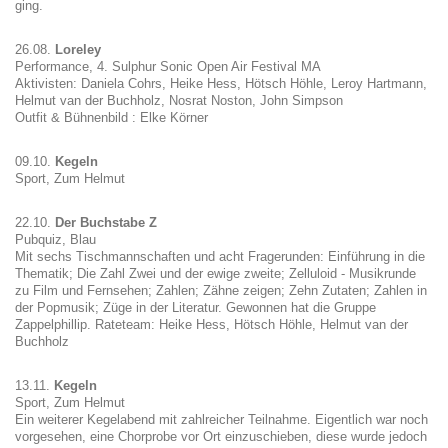
ging.
26.08.
Loreley
Performance, 4. Sulphur Sonic Open Air Festival MA
Aktivisten: Daniela Cohrs, Heike Hess, Hötsch Höhle, Leroy Hartmann,
Helmut van der Buchholz, Nosrat Noston, John Simpson
Outfit & Bühnenbild : Elke Körner
09.10.
Kegeln
Sport, Zum Helmut
22.10.
Der Buchstabe Z
Pubquiz, Blau
Mit sechs Tischmannschaften und acht Fragerunden: Einführung in die
Thematik; Die Zahl Zwei und der ewige zweite; Zelluloid - Musikrunde
zu Film und Fernsehen; Zahlen; Zähne zeigen; Zehn Zutaten; Zahlen in
der Popmusik; Züge in der Literatur. Gewonnen hat die Gruppe
Zappelphillip. Rateteam: Heike Hess, Hötsch Höhle, Helmut van der
Buchholz
13.11.
Kegeln
Sport, Zum Helmut
Ein weiterer Kegelabend mit zahlreicher Teilnahme. Eigentlich war noch
vorgesehen, eine Chorprobe vor Ort einzuschieben, diese wurde jedoch