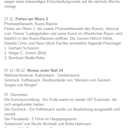
wegen einer notwendigen Entscheidungsrunde auf die nächste Woche
vertagt.
27.11.
Perlen am Rhein 2
Photowettbewerb, Buero-Räume
Perlen am Rhein 2; der zweite Photowettbewerb des Bueros, diesmal
zum Thema "Ludwigshafen und seine Kunst im öffentlichen Raum, wird
feierlich in den Buero-Räumen eröffnet. Die Juroren Hötsch Höhle,
Daniela Cohrs und Hans-Ulrich Fechler ermittelten folgende Preisträger:
1. Gerhard Schramm
2. Holger C. Grimm (Bild)
3. Bernhard Wadle-Rohe
07.12.-09.12.
Niveau unter Null 14
Weihnachtsrevue, Kulturdepot - Sanitärräume
Gimmick: Kaffeesack, Restbestände von "Western von Gestern -
Sorgen von Morgen"
07. Dezember
Die Kunstausstellung - Am Ende waren es wieder 187 Exponate, die
sich eingefunden hatten.
Der Gimmick - Ein Kaffeesack wurde zur Bearbeitung ausgewählt und
verteilt.
Der Filmabend - 5 Filme im Hauptprogramm:
Geheimnis² von Nicole Richwalt und Britta Hartmann