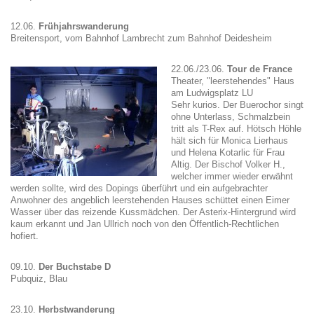
12.06.
Frühjahrswanderung
Breitensport, vom Bahnhof Lambrecht zum Bahnhof Deidesheim
22.06./23.06.
Tour de France
Theater, "leerstehendes" Haus
am Ludwigsplatz LU
Sehr kurios. Der Buerochor singt
ohne Unterlass, Schmalzbein
tritt als T-Rex auf. Hötsch Höhle
hält sich für Monica Lierhaus
und Helena Kotarlic für Frau
Altig. Der Bischof Volker H.,
welcher immer wieder erwähnt
werden sollte, wird des Dopings überführt und ein aufgebrachter
Anwohner des angeblich leerstehenden Hauses schüttet einen Eimer
Wasser über das reizende Kussmädchen. Der Asterix-Hintergrund wird
kaum erkannt und Jan Ullrich noch von den Öffentlich-Rechtlichen
hofiert.
09.10.
Der Buchstabe D
Pubquiz, Blau
23.10.
Herbstwanderung