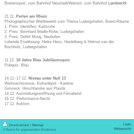
Breitensport, vom Bahnhof Neustadt/Weinstr. zum Bahnhof
Lambrecht
21.11.
Perlen am Rhein
Photographischer Wettbewerb zum Thema Ludwigshafen, Buero-Räume
1. Preis: Identiflex, Karlsruhe
2. Preis: Bernhard Wadle-Rohe, Ludwigshafen
3. Preis: Detlef Moog, Neuhofen
Lobende Erwähnung: Heike Hess, Heidelberg & Helmut van der
Buchholz, Ludwigshafen
11.12.
10 Jahre Blau Jubiläumsquiz
Pubquiz, Blau
14.12.-17.12.
Niveau unter Null 13
Weihnachtsrevue, Kulturdepot - Kantine
Gimmick: Hirschfamilie aus Plastik
14.12. Ausstellungseröffnung und Filmabend
16.12. Performance-Nacht
17.12. Auktion
Login
Druckversion
|
Sitemap
Webansicht
© Buero für angewandten Realismus