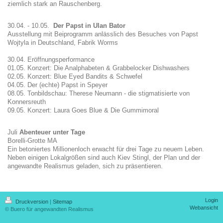
ziemlich stark an Rauschenberg.
30.04. - 10.05.
Der Papst in Ulan Bator
Ausstellung mit Beiprogramm anlässlich des Besuches von Papst
Wojtyla in Deutschland, Fabrik Worms
30.04. Eröffnungsperformance
01.05. Konzert: Die Analphabeten & Grabbelocker Dishwashers
02.05. Konzert: Blue Eyed Bandits & Schwefel
04.05. Der (echte) Papst in Speyer
08.05. Tonbildschau: Therese Neumann - die stigmatisierte von
Konnersreuth
09.05. Konzert: Laura Goes Blue & Die Gummimoral
Juli
Abenteuer unter Tage
Borelli-Grotte MA
Ein betoniertes Millionenloch erwacht für drei Tage zu neuem Leben.
Neben einigen Lokalgrößen sind auch Kiev Stingl, der Plan und der
angewandte Realismus geladen, sich zu präsentieren.
Login
Druckversion
|
Sitemap
Webansicht
© Buero für angewandten Realismus