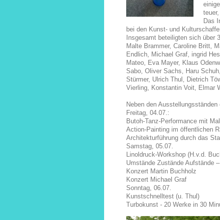
einig
teuer,
Das I
bei den Kunst- und Kulturschaff
Insgesamt beteiligten sich über 
Malte Brammer, Caroline Britt, 
Endlich, Michael Graf, ingrid He
Mateo, Eva Mayer, Klaus Odenwa
Sabo, Oliver Sachs, Haru Schuh,
Stürmer, Ulrich Thul, Dietrich Tö
Vierling, Konstantin Voit, Elma
Neben den Ausstellungsständen g
Freitag, 04.07.:
Butoh-Tanz-Performance mit Ma
Action-Painting im öffentlichen 
Architekturführung durch das Stad
Samstag, 05.07.
Linoldruck-Workshop (H.v.d. Buc
Umstände Zustände Aufstände –
Konzert Martin Buchholz
Konzert Michael Graf
Sonntag, 06.07.
Kunstschnelltest (u. Thul)
Turbokunst - 20 Werke in 30 Min