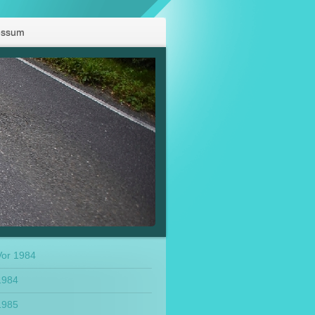
essum
Vor 1984
1984
1985