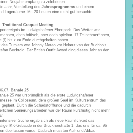
 einen Neujahrsempfang zu zelebrieren.
e Jahr, Vorstellung des
Jahresprogramms
und einem
d Lagerräume. Mit 20 Leuten eine recht gut besuchte
4.
Traditional Croquet Meeting
portereignis im Ludwigshafener Ebertpark. Das Wetter war
achsen, eben britisch, aber doch spielbar. 17 Teilnehmer*innen,
le (!) bis zum Ende durchgehalten haben.
r des Turniers war Johnny Mateo vor Helmut van der Buchholz
efan Bechtold. Der British Outfit Award ging dieses Jahr an den
 06.07.
Banale 25
anale 25 war ursprünglich als die erste Ludwigshafener
messe im Colloseum, dem großen Saal im Kulturzentrum das
geplant. Durch die Schadstofffunde und die dadurch
derlichen Sanierungsarbeiten war der Raum kurzfristig nicht mehr
ar.
intensiver Suche ergab sich als neue Räumlichkeit das
lige IKK-Gebäude in der Brucknerstraße 1, das uns für ca. 96
en überlassen wurde. Dadurch mussten Auf- und Abbau