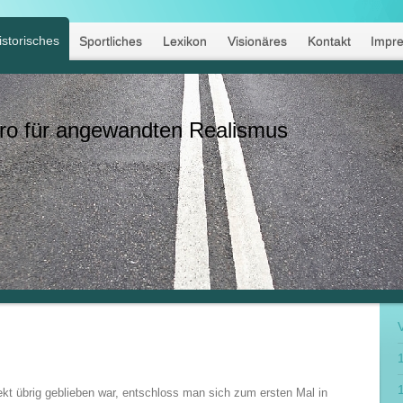
istorisches
Sportliches
Lexikon
Visionäres
Kontakt
Impr
ro für angewandten Realismus
kt übrig geblieben war, entschloss man sich zum ersten Mal in