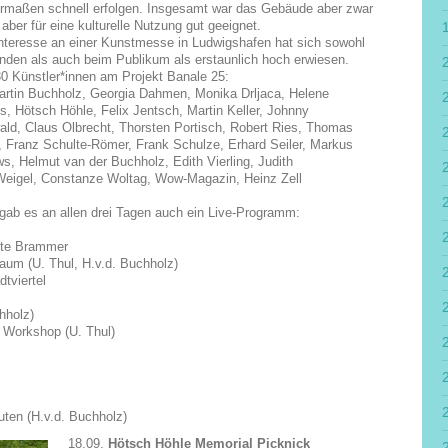
ermaßen schnell erfolgen. Insgesamt war das Gebäude aber zwar
 aber für eine kulturelle Nutzung gut geeignet.
nteresse an einer Kunstmesse in Ludwigshafen hat sich sowohl
enden als auch beim Publikum als erstaunlich hoch erwiesen.
30 Künstler*innen am Projekt Banale 25:
Martin Buchholz, Georgia Dahmen, Monika Drljaca, Helene
ss, Hötsch Höhle, Felix Jentsch, Martin Keller, Johnny
ld, Claus Olbrecht, Thorsten Portisch, Robert Ries, Thomas
 Franz Schulte-Römer, Frank Schulze, Erhard Seiler, Markus
ws, Helmut van der Buchholz, Edith Vierling, Judith
r Weigel, Constanze Woltag, Wow-Magazin, Heinz Zell
ab es an allen drei Tagen auch ein Live-Programm:
lte Brammer
Raum (U. Thul, H.v.d. Buchholz)
tviertel
hholz)
 Workshop (U. Thul)
uten (H.v.d. Buchholz)
18.09.
Hötsch Höhle Memorial Picknick