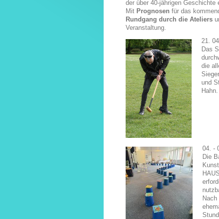
der über 40-jährigen Geschichte
Mit
Prognosen
für das kommend
Rundgang durch die Ateliers
un
Veranstaltung.
21. 0
Das S
durchw
die al
Siege
und St
Hahn.
04. -
Die B
Kunst
HAUS 
erfor
nutzb
Nach 
ehema
Stund